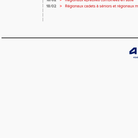
18/02
>
Régionaux épreuves combinées en salle
18/02
>
Régionaux cadets à séniors et régionaux 