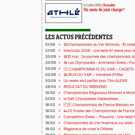
8 Juillet 2026
|
Actualité
Un mois de juin chargé !
LES ACTUS PRÉCÉDENTES
01/06
>
📅Championnats du Var Minimes : 10 médail
relais pour nos jeunes !
21/05
>
Interclubs 2026 : une belle 6ᵉ place pour le
20/05
>
📅10 mai : 2e journée des championnats 
20/05
>
📅 Les Olympiades - Animation Éveils / Pou
mai
03/05
>
🏃‍♀️ CHAMPIONNATS DU VAR – CADETS
02/05
>
📅JEUX DU VAR – Vendredi 01 Mai
30/04
>
Un week-end parfait pour Tilio ALEXIS
29/03
>
RESULTAT DU WEEKEND
10/03
>
Championnats Régionaux Minimes à Mir
01/03
>
le Défi Chaussettes Dépareillées
18/02
>
🇫🇷 Championnats de France Masters en s
bronze
18/02
>
👟1/2 finales des Championnats de France 
de cross
18/02
>
Compétition Éveils – Poussins : Une belle f
18/02
>
Championnats du Var hivernaux sur piste 
18/02
>
Régionaux de cross à Ollières