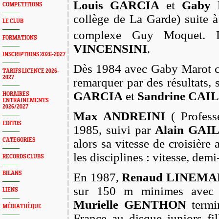
Louis GARCIA
et
Gaby
COMPETITIONS
collège de La Garde) suite à 
LE CLUB
complexe Guy Moquet. 
FORMATIONS
VINCENSINI
.
INSCRIPTIONS 2026-2027
Dès 1984 avec Gaby Marot co
TARIFS LICENCE 2026-
2027
remarquer par des résultats, 
GARCIA
et
Sandrine CAI
HORAIRES
ENTRAINEMENTS
2026/2027
Max ANDREINI
( Profess
EDITOS
1985, suivi par
Alain GAI
CATEGORIES
alors sa vitesse de croisière
les disciplines : vitesse, demi
RECORDS CLUBS
BILANS
En 1987,
Renaud LINEMA
sur 150 m minimes avec 
LIENS
Murielle GENTHON
termi
MÉDIATHÈQUE
France au disque juniors fi