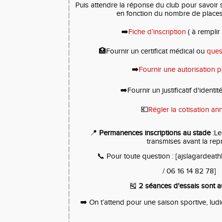
Puis attendre la réponse du club pour savoir s
en fonction du nombre de places
➡️
Fiche d’inscription
( à remplir 
🏥Fournir un certificat médical ou
ques
➡️
Fournir une autorisation p
➡️Fournir un justificatif d'identit
💶
Régler la cotisation an
📍
Permanences inscriptions au stade
:Le
transmises avant la rep
📞 Pour toute question : [
ajslagardeat
/ 06 16 14 82 78]
🎽
2 séances d'essais sont au
➡️ On t’attend pour une saison sportive, ludi