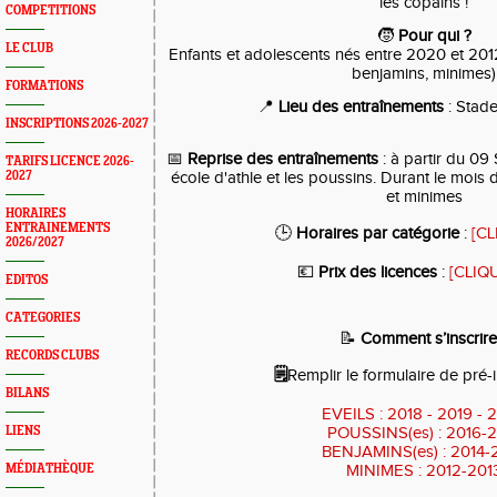
les copains !
COMPETITIONS
🧒
Pour qui ?
LE CLUB
Enfants et adolescents nés entre 2020 et 2012
benjamins, minimes)
FORMATIONS
📍
Lieu des entraînements
: Stad
INSCRIPTIONS 2026-2027
📅
Reprise des entraînements
: à partir du 0
TARIFS LICENCE 2026-
2027
école d'athle et les poussins. Durant le mois
et minimes
HORAIRES
ENTRAINEMENTS
🕒
Horaires par catégorie
:
[CL
2026/2027
💶
Prix des licences
:
[CLIQU
EDITOS
CATEGORIES
📝
Comment s’inscrire
RECORDS CLUBS
🗒️
Remplir le formulaire de pré-i
BILANS
EVEILS : 2018 - 2019 - 
LIENS
POUSSINS(es) : 2016-
BENJAMINS(es) : 2014-
MÉDIATHÈQUE
MINIMES : 2012-201