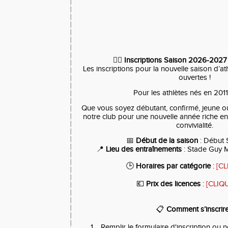
🏃‍♂️
Inscriptions Saison 2026-20
Les inscriptions pour la nouvelle saison d’a
ouvertes !
Pour les athlètes nés en 2011
Que vous soyez débutant, confirmé, jeune ou
notre club pour une nouvelle année riche en
convivialité.
📅
Début de la saison
: Début
📍
Lieu des entraînements
: Stade Guy 
🕒
Horaires par catégorie
:
[CL
💶
Prix des licences
:
[CLIQU
📋
Comment s’inscrir
Remplir le formulaire d'inscription ou 