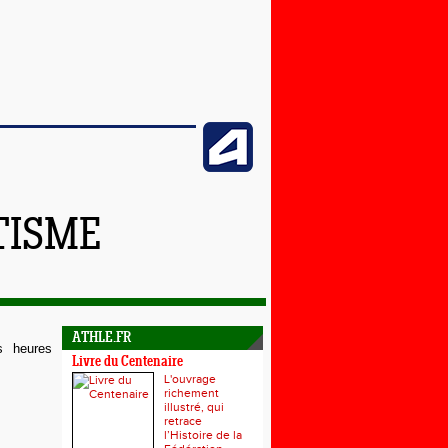
ÉTISME
ATHLE.FR
s heures
Livre du Centenaire
L'ouvrage
richement
illustré, qui
retrace
l’Histoire de la