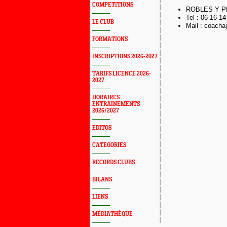
COMPETITIONS
ROBLES Y PE
Tel : 06 16 14
LE CLUB
Mail : coach
FORMATIONS
INSCRIPTIONS 2026-2027
TARIFS LICENCE 2026-
2027
HORAIRES
ENTRAINEMENTS
2026/2027
EDITOS
CATEGORIES
RECORDS CLUBS
BILANS
LIENS
MÉDIATHÈQUE