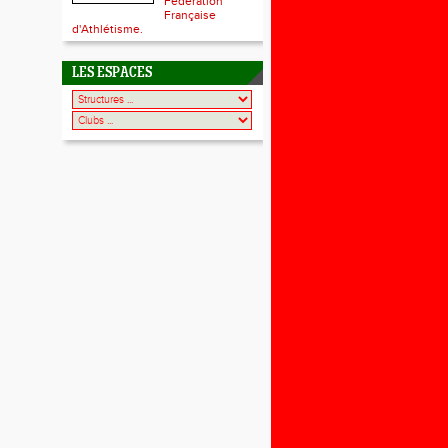
Fédération
Française
d'Athlétisme.
LES ESPACES