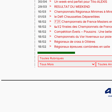
>
30/04
Un week-end parfait pour Tilio ALEXIS
>
29/03
RESULTAT DU WEEKEND
>
10/03
Championnats Régionaux Minimes à Mi
>
01/03
le Défi Chaussettes Dépareillées
>
18/02
🇫🇷 Championnats de France Masters en 
bronze
>
18/02
👟1/2 finales des Championnats de France
de cross
>
18/02
Compétition Éveils – Poussins : Une belle 
>
18/02
Championnats du Var hivernaux sur piste
>
18/02
Régionaux de cross à Ollières
>
18/02
Régionaux épreuves combinées en salle