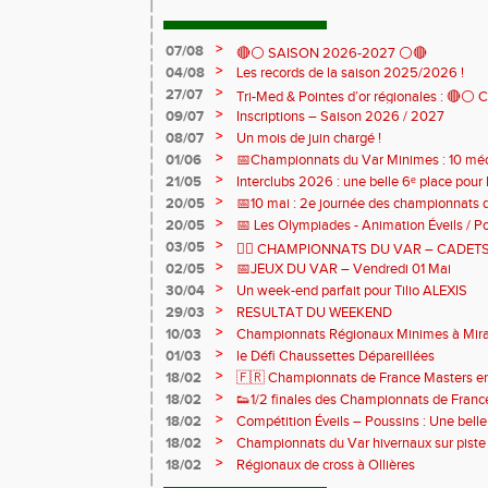
>
07/08
🔴⚪ SAISON 2026-2027 ⚪🔴
>
04/08
Les records de la saison 2025/2026 !
>
27/07
Tri-Med & Pointes d’or régionales : 🔴⚪ Cl
>
09/07
Inscriptions – Saison 2026 / 2027
sur piste de nos jeunes de l'AJS ! 🏃‍♀️🏃‍♂️
>
08/07
Un mois de juin chargé !
>
01/06
📅Championnats du Var Minimes : 10 médai
relais pour nos jeunes !
>
21/05
Interclubs 2026 : une belle 6ᵉ place pour l
>
20/05
📅10 mai : 2e journée des championnats
>
20/05
📅 Les Olympiades - Animation Éveils / Po
mai
>
03/05
🏃‍♀️ CHAMPIONNATS DU VAR – CADET
>
02/05
📅JEUX DU VAR – Vendredi 01 Mai
>
30/04
Un week-end parfait pour Tilio ALEXIS
>
29/03
RESULTAT DU WEEKEND
>
10/03
Championnats Régionaux Minimes à Mi
>
01/03
le Défi Chaussettes Dépareillées
>
18/02
🇫🇷 Championnats de France Masters en 
bronze
>
18/02
👟1/2 finales des Championnats de France
de cross
>
18/02
Compétition Éveils – Poussins : Une belle 
>
18/02
Championnats du Var hivernaux sur piste
>
18/02
Régionaux de cross à Ollières