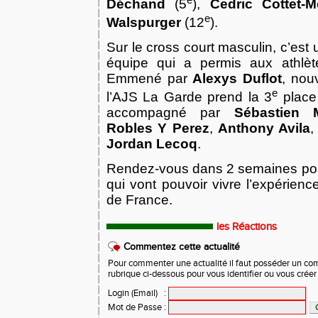
Déchand
(5
),
Cedric Cottet-M
e
Walspurger
(12
).
Sur le cross court masculin, c’est 
équipe qui a permis aux athlète
Emmené par
Alexys Duflot
, nou
e
l’AJS La Garde prend la 3
place 
accompagné par
Sébastien M
Robles Y Perez
,
Anthony Avila
Jordan Lecoq
.
Rendez-vous dans 2 semaines pour
qui vont pouvoir vivre l’expérien
de France.
les Réactions
Commentez cette actualité
Pour commenter une actualité il faut posséder un compt
rubrique ci-dessous pour vous identifier ou vous crée
Login (Email)
:
Mot de Passe
: