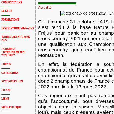
COMPETITIONS
Actualité
LE CLUB
FORMATIONS
Ce dimanche 31 octobre, l’AJS L
s’est rendu à la base Nature F
INSCRIPTIONS 2026-2027
Fréjus pour participer au champ
TARIFS LICENCE 2026-
cross-country 2021 qui permettait
2027
une qualification aux Champion
cross-country qui auront lieu 
HORAIRES
ENTRAINEMENTS
Montauban.
2026/2027
En effet, la fédération a souh
EDITOS
championnat de France pour cet
CATEGORIES
championnat qui aurait dû avoir lie
donc 2 championnats de France cet
RECORDS CLUBS
2022 aura lieu le 13 mars 2022.
BILANS
Ces régionaux n’ont pas ramené
LIENS
qu’a l’accoutumé, pour diverses
objectifs dans la saison, Marsei
MÉDIATHÈQUE
jour), mais ceux présents avaient