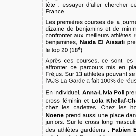
tête : essayer d’aller chercher ce
France
Les premières courses de la journ
dizaine de benjamins et de mini
confronter aux meilleurs athlètes
benjamines,
Naida El Aissati
pre
e
le top 20 (18
)
Après ces courses, ce sont les 
affronter ce parcours mis en pl
Fréjus. Sur 13 athlètes pouvant se 
l’AJS La Garde a fait 100% de réus
En individuel,
Anna-Livia Poli
pren
cross féminin et
Lola Khellaf-C
chez les cadettes. Chez les 
Noene
prend aussi une place dans
juniors. Sur le cross long mascul
des athlètes gardéens :
Fabien B
e