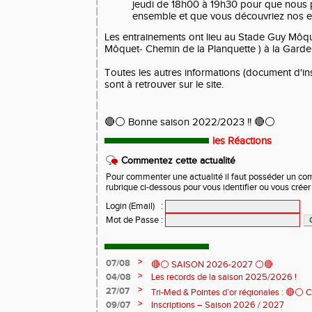
jeudi de 18h00 à 19h30 pour que nous 
ensemble et que vous découvriez nos e
Les entrainements ont lieu au Stade Guy Môqu
Môquet- Chemin de la Planquette ) à la Garde
Toutes les autres informations (document d'inscr
sont à retrouver sur le site.
🔴⚪ Bonne saison 2022/2023 !! 🔴⚪
les Réactions
Commentez cette actualité
Pour commenter une actualité il faut posséder un compt
rubrique ci-dessous pour vous identifier ou vous crée
Login (Email)
:
Mot de Passe
:
>
07/08
🔴⚪ SAISON 2026-2027 ⚪🔴
>
04/08
Les records de la saison 2025/2026 !
>
27/07
Tri-Med & Pointes d’or régionales : 🔴⚪ Cl
>
09/07
Inscriptions – Saison 2026 / 2027
sur piste de nos jeunes de l'AJS ! 🏃‍♀️🏃‍♂️