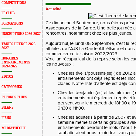
COMPETITIONS
Actualité
LE CLUB
Ce dimanche 4 Septembre, nous étions prése
FORMATIONS
Associations de la Garde. Une belle journée
rencontres, notamment chez les plus jeunes.
INSCRIPTIONS 2026-2027
Aujourd'hui, le lundi 05 Septembre, c'est la rep
TARIFS LICENCE 2026-
2027
athlètes de l'AJS La Garde Athlétisme et nous
commencer cette saison 2022/2023.
HORAIRES
Voici un récapitulatif de la reprise selon les c
ENTRAINEMENTS
les nouveaux :
2026/2027
Chez les éveils/poussins(es) ( de 2012 à
EDITOS
entrainements ont déjà repris et les ins
closes. Notre liste d'attente est déjà co
CATEGORIES
Chez les benjamins(es) et les minimes ( 
RECORDS CLUBS
entrainements ont également repris et l
peuvent venir le mercredi de 18h00 à 1
BILANS
9h30 à 11h00.
Chez les adultes ( à partir de 2007 et ava
LIENS
semaine même si certains groupes avaien
entrainements pendant le mois d'aout. P
MÉDIATHÈQUE
souhaiteraient nous rejoindre : vous pou