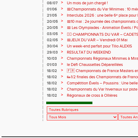
>
08/07
Un mois de juin chargé !
>
01/06
📅Championnats du Var Minimes : 10 médai
relais pour nos jeunes !
>
21/05
Interclubs 2026 : une belle 6ᵉ place pour l
>
20/05
📅10 mai : 2e journée des championnats
>
20/05
📅 Les Olympiades - Animation Éveils / Po
mai
>
03/05
🏃‍♀️ CHAMPIONNATS DU VAR – CADET
>
02/05
📅JEUX DU VAR – Vendredi 01 Mai
>
30/04
Un week-end parfait pour Tilio ALEXIS
>
29/03
RESULTAT DU WEEKEND
>
10/03
Championnats Régionaux Minimes à Mi
>
01/03
le Défi Chaussettes Dépareillées
>
18/02
🇫🇷 Championnats de France Masters en 
bronze
>
18/02
👟1/2 finales des Championnats de France
de cross
>
18/02
Compétition Éveils – Poussins : Une belle 
>
18/02
Championnats du Var hivernaux sur piste
>
18/02
Régionaux de cross à Ollières