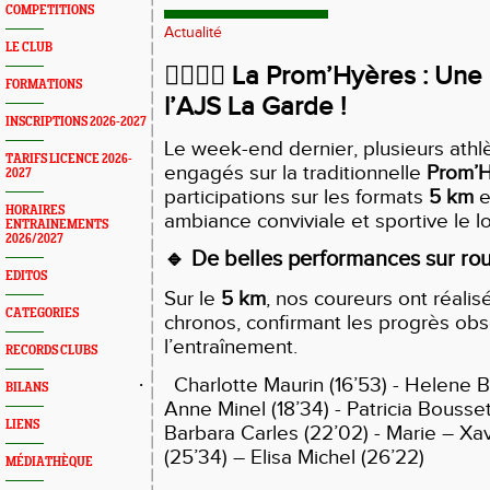
COMPETITIONS
Actualité
LE CLUB
🏃‍♀️🏃‍♂️
La Prom’Hyères : Une 
FORMATIONS
l’AJS La Garde !
INSCRIPTIONS 2026-2027
Le week-end dernier, plusieurs athl
TARIFS LICENCE 2026-
engagés sur la traditionnelle
Prom’
2027
participations sur les formats
5 km
e
HORAIRES
ambiance conviviale et sportive le lon
ENTRAINEMENTS
2026/2027
🔹
De belles performances sur ro
EDITOS
Sur le
5 km
, nos coureurs ont réalis
CATEGORIES
chronos, confirmant les progrès ob
l’entraînement.
RECORDS CLUBS
·
Charlotte Maurin (16’53) - Helene Bi
BILANS
Anne Minel (18’34) - Patricia Bousset 
LIENS
Barbara Carles (22’02) - Marie – 
(25’34) – Elisa Michel (26’22)
MÉDIATHÈQUE