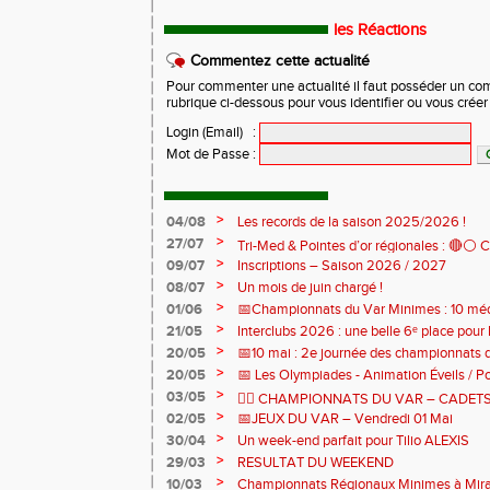
les Réactions
Commentez cette actualité
Pour commenter une actualité il faut posséder un compt
rubrique ci-dessous pour vous identifier ou vous crée
Login (Email)
:
Mot de Passe
:
>
04/08
Les records de la saison 2025/2026 !
>
27/07
Tri-Med & Pointes d’or régionales : 🔴⚪ Cl
>
09/07
Inscriptions – Saison 2026 / 2027
sur piste de nos jeunes de l'AJS ! 🏃‍♀️🏃‍♂️
>
08/07
Un mois de juin chargé !
>
01/06
📅Championnats du Var Minimes : 10 médai
relais pour nos jeunes !
>
21/05
Interclubs 2026 : une belle 6ᵉ place pour l
>
20/05
📅10 mai : 2e journée des championnats
>
20/05
📅 Les Olympiades - Animation Éveils / Po
mai
>
03/05
🏃‍♀️ CHAMPIONNATS DU VAR – CADET
>
02/05
📅JEUX DU VAR – Vendredi 01 Mai
>
30/04
Un week-end parfait pour Tilio ALEXIS
>
29/03
RESULTAT DU WEEKEND
>
10/03
Championnats Régionaux Minimes à Mi