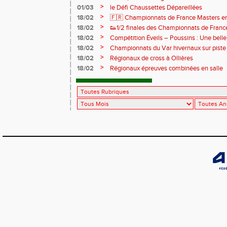
>
01/03
le Défi Chaussettes Dépareillées
>
18/02
🇫🇷 Championnats de France Masters en 
bronze
>
18/02
👟1/2 finales des Championnats de France
de cross
>
18/02
Compétition Éveils – Poussins : Une belle 
>
18/02
Championnats du Var hivernaux sur piste
>
18/02
Régionaux de cross à Ollières
>
18/02
Régionaux épreuves combinées en salle