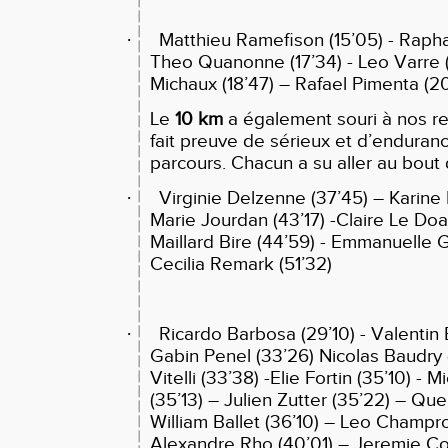
·
Matthieu Ramefison (15’05) - Rapha
Theo Quanonne (17’34) - Leo Varre (
Michaux (18’47) – Rafael Pimenta (2
Le
10 km
a également souri à nos re
fait preuve de sérieux et d’enduran
parcours. Chacun a su aller au bout 
·
Virginie Delzenne (37’45) – Karine 
Marie Jourdan (43’17) -Claire Le Doa
Maillard Bire (44’59) - Emmanuelle 
Cecilia Remark (51’32)
·
Ricardo Barbosa (29’10) - Valentin 
Gabin Penel (33’26) Nicolas Baudry
Vitelli (33’38) -Elie Fortin (35’10) - 
(35’13) – Julien Zutter (35’22) – Que
William Ballet (36’10) – Leo Champro
Alexandre Rho (40’01) – Jeremie C