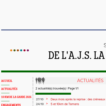
DE L'A.J.S. 
ACTUALITÉS
ACCUEIL
2 actualité(s) trouvée(s) | Page 1/1
ACTUALITÉS
10 KM DE LA GARDE 2026
>
27/10
Deux mois après la reprise : des créneaux
jeunes !
>
24/10
5 et 10km de Tamaris
ENGAGEMENTS